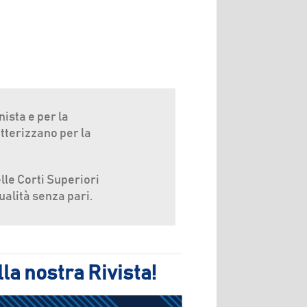
ista e per la
atterizzano per la
lle Corti Superiori
ualità senza pari.
la nostra Rivista!