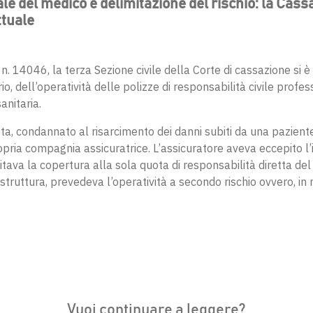
e del medico e delimitazione del rischio: la Cass
ttuale
. 14046, la terza Sezione civile della Corte di cassazione si è
o, dell’operatività delle polizze di responsabilità civile profe
anitaria.
a, condannato al risarcimento dei danni subiti da una paziente
pria compagnia assicuratrice. L’assicuratore aveva eccepito l’i
ava la copertura alla sola quota di responsabilità diretta del 
struttura, prevedeva l’operatività a secondo rischio ovvero, in
Vuoi continuare a leggere?