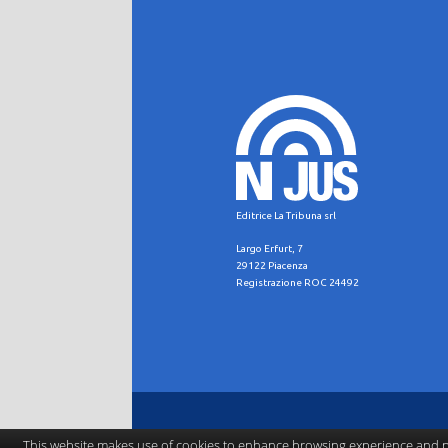
Editrice La Tribuna srl
Largo Erfurt, 7
29122 Piacenza
Registrazione ROC 24492
This website makes use of cookies to enhance browsing experience and pr