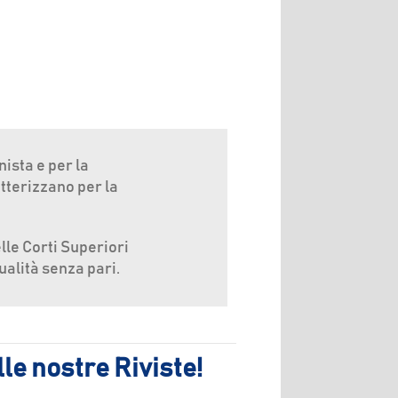
ista e per la
atterizzano per la
lle Corti Superiori
ualità senza pari.
le nostre Riviste!